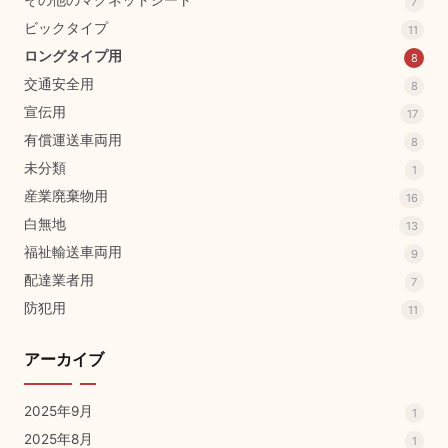
その他のマグネットシート
7
ビックタイプ
11
ロングタイプ用
8
交通安全用
8
宣伝用
17
有償運送車両用
8
未分類
1
産業廃棄物用
16
白無地
13
福祉輸送車両用
9
配達業者用
7
防犯用
11
アーカイブ
2025年9月
1
2025年8月
1