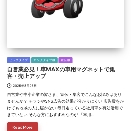
Posted
ビックタイプ
ロングタイプ用
宣伝用
in
自営業必見！車MAXの車用マグネットで集
客・売上アップ
2025年8月26日
自営業や中小企業の皆さま、宣伝・集客でこんなお悩みはあり
ませんか？ チラシやSNS広告の効果が分かりにくい 広告費をか
けても地域の人に届かない 毎日走っている社用車を有効活用で
きていない そんな方におすすめなのが 「車用…
Read More