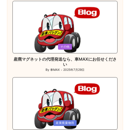
Posted
その他
in
産廃マグネットの代理発送なら、車MAXにお任せくださ
い
By
車MAX
2025年7月29日
Posted
by
Posted
産業廃棄物用
in