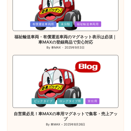
Posted
有償運送車両用
未分類
福祉輸送車両用
in
福祉輸送車両・有償運送車両のマグネット表示は必須｜
車MAXの登録商品で安心対応
By
車MAX
2025年9月3日
Posted
by
Posted
ビックタイプ
ロングタイプ用
宣伝用
in
自営業必見！車MAXの車用マグネットで集客・売上アッ
プ
By
車MAX
2025年8月26日
Posted
by