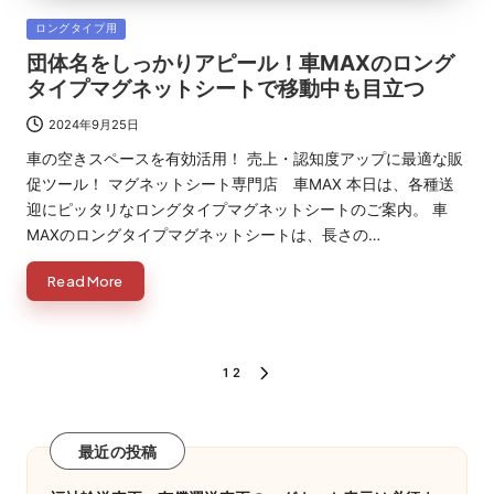
Posted
ロングタイプ用
in
団体名をしっかりアピール！車MAXのロング
タイプマグネットシートで移動中も目立つ
2024年9月25日
車の空きスペースを有効活用！ 売上・認知度アップに最適な販
促ツール！ マグネットシート専門店 車MAX 本日は、各種送
迎にピッタリなロングタイプマグネットシートのご案内。 車
MAXのロングタイプマグネットシートは、長さの…
Read More
投
1
2
NEXT
PAGE
稿
の
最近の投稿
ペ