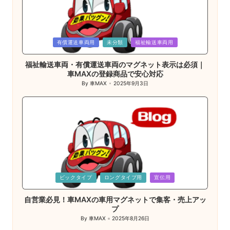
Posted
有償運送車両用
未分類
福祉輸送車両用
in
福祉輸送車両・有償運送車両のマグネット表示は必須｜
車MAXの登録商品で安心対応
By
車MAX
2025年9月3日
Posted
by
Posted
ビックタイプ
ロングタイプ用
宣伝用
in
自営業必見！車MAXの車用マグネットで集客・売上アッ
プ
By
車MAX
2025年8月26日
Posted
by