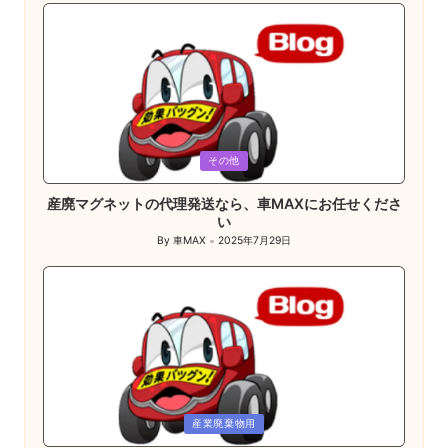
Posted
その他
in
産廃マグネットの代理発送なら、車MAXにお任せくださ
い
By
車MAX
2025年7月29日
Posted
by
Posted
産業廃棄物用
in