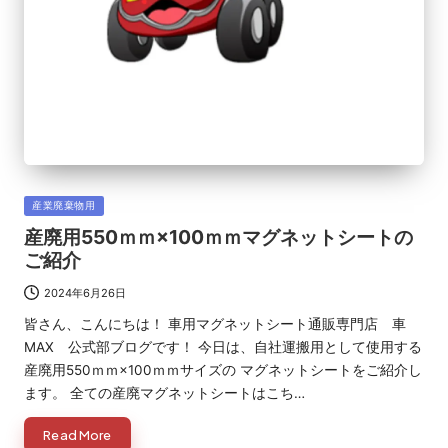
Posted
産業廃棄物用
in
産廃用550ｍｍ×100ｍｍマグネットシートの
ご紹介
2024年6月26日
皆さん、こんにちは！ 車用マグネットシート通販専門店 車
MAX 公式部ブログです！ 今日は、自社運搬用として使用する
産廃用550ｍｍ×100ｍｍサイズの マグネットシートをご紹介し
ます。 全ての産廃マグネットシートはこち…
Read More