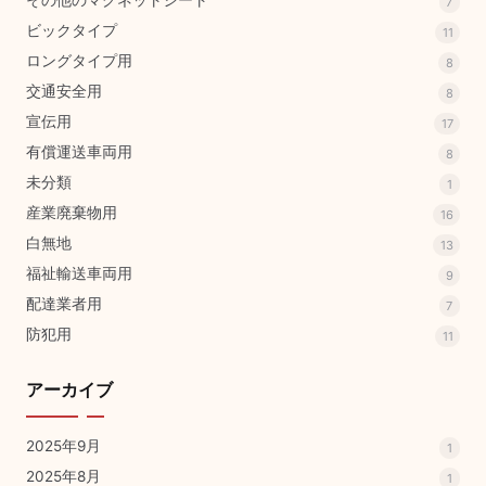
その他のマグネットシート
7
ビックタイプ
11
ロングタイプ用
8
交通安全用
8
宣伝用
17
有償運送車両用
8
未分類
1
産業廃棄物用
16
白無地
13
福祉輸送車両用
9
配達業者用
7
防犯用
11
アーカイブ
2025年9月
1
2025年8月
1