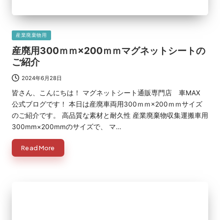
Posted
産業廃棄物用
in
産廃用300ｍｍ×200ｍｍマグネットシートの
ご紹介
2024年6月28日
皆さん、こんにちは！ マグネットシート通販専門店 車MAX
公式ブログです！ 本日は産廃車両用300ｍｍ×200ｍｍサイズ
のご紹介です。 高品質な素材と耐久性 産業廃棄物収集運搬車用
300mm×200mmのサイズで、 マ…
Read More