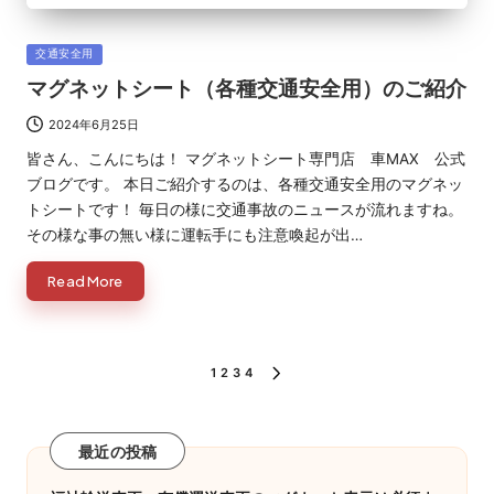
Posted
交通安全用
in
マグネットシート（各種交通安全用）のご紹介
2024年6月25日
皆さん、こんにちは！ マグネットシート専門店 車MAX 公式
ブログです。 本日ご紹介するのは、各種交通安全用のマグネッ
トシートです！ 毎日の様に交通事故のニュースが流れますね。
その様な事の無い様に運転手にも注意喚起が出…
Read More
投
1
2
3
4
NEXT
PAGE
稿
の
最近の投稿
ペ