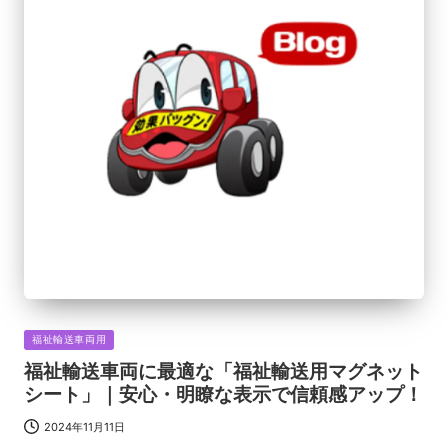
Posted
福祉輸送車両用
in
福祉輸送車両に最適な「福祉輸送用マグネット
シート」｜安心・明瞭な表示で信頼感アップ！
2024年11月11日