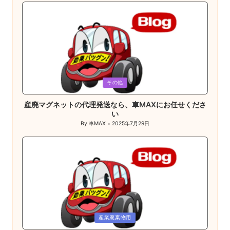
Posted
その他
in
産廃マグネットの代理発送なら、車MAXにお任せくださ
い
By
車MAX
2025年7月29日
Posted
by
Posted
産業廃棄物用
in