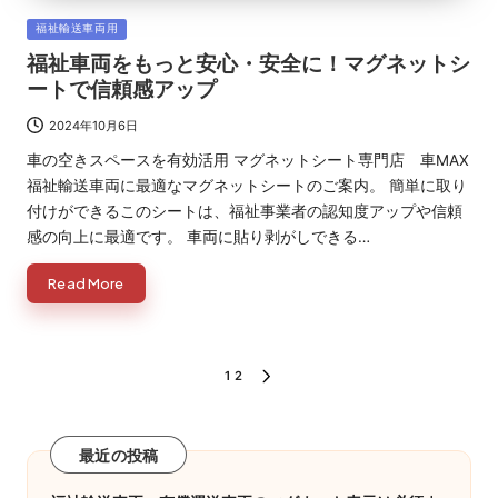
Posted
福祉輸送車両用
in
福祉車両をもっと安心・安全に！マグネットシ
ートで信頼感アップ
2024年10月6日
車の空きスペースを有効活用 マグネットシート専門店 車MAX
福祉輸送車両に最適なマグネットシートのご案内。 簡単に取り
付けができるこのシートは、福祉事業者の認知度アップや信頼
感の向上に最適です。 車両に貼り剥がしできる…
Read More
投
1
2
NEXT
PAGE
稿
の
最近の投稿
ペ