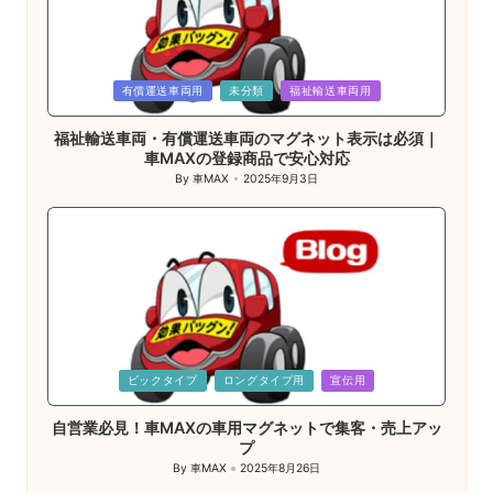
Posted
有償運送車両用
未分類
福祉輸送車両用
in
福祉輸送車両・有償運送車両のマグネット表示は必須｜
車MAXの登録商品で安心対応
By
車MAX
2025年9月3日
Posted
by
Posted
ビックタイプ
ロングタイプ用
宣伝用
in
自営業必見！車MAXの車用マグネットで集客・売上アッ
プ
By
車MAX
2025年8月26日
Posted
by