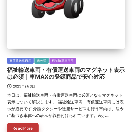
Posted
有償運送車両用
未分類
福祉輸送車両用
in
福祉輸送車両・有償運送車両のマグネット表示
は必須｜車MAXの登録商品で安心対応
2025年9月3日
本日は、福祉輸送車両・有償運送車両に必須となるマグネット
表示について解説します。 福祉輸送車両・有償運送車両には表
示が必要です 介護タクシーや送迎サービスを行う車両は、法令
に基づき車体への表示が義務付けられています。表示…
Read More