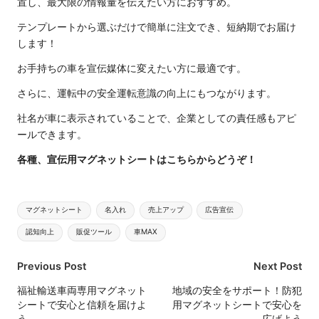
置し、最大限の情報量を伝えたい方におすすめ。
テンプレートから選ぶだけで簡単に注文でき、短納期でお届け
します！
お手持ちの車を宣伝媒体に変えたい方に最適です。
さらに、運転中の安全運転意識の向上にもつながります。
社名が車に表示されていることで、企業としての責任感もアピ
ールできます。
各種、宣伝用マグネットシートはこちらからどうぞ！
Tags:
マグネットシート
名入れ
売上アップ
広告宣伝
認知向上
販促ツール
車MAX
Post
Previous Post
Next Post
navigation
福祉輸送車両専用マグネット
地域の安全をサポート！防犯
シートで安心と信頼を届けよ
用マグネットシートで安心を