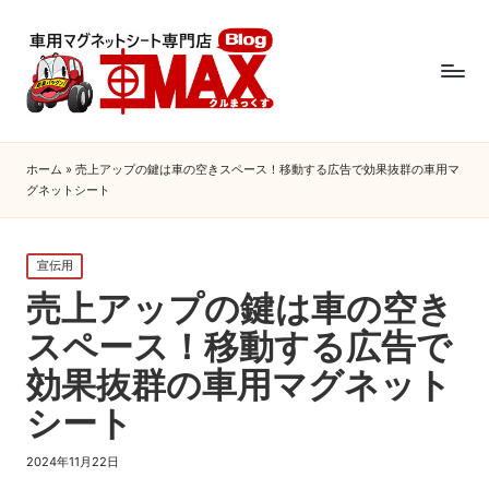
ホーム
»
売上アップの鍵は車の空きスペース！移動する広告で効果抜群の車用マ
グネットシート
Posted
宣伝用
in
売上アップの鍵は車の空き
スペース！移動する広告で
効果抜群の車用マグネット
シート
2024年11月22日