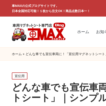
車MAXの公式ブログサイトです。
日本全国対応可能！１枚から注文OK！商品点数日本一！
ホーム
お知
ホーム
»
どんな車でも宣伝車両に！「宣伝用マグネットシート
Posted
宣伝用
in
どんな車でも宣伝車
トシート」｜シンプ