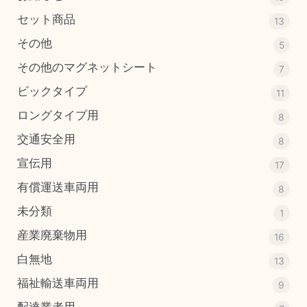
セット商品
13
その他
5
その他のマグネットシート
7
ビックタイプ
11
ロングタイプ用
8
交通安全用
8
宣伝用
17
有償運送車両用
8
未分類
1
産業廃棄物用
16
白無地
13
福祉輸送車両用
9