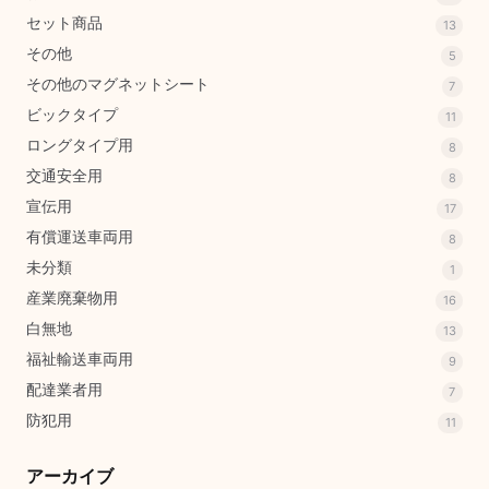
セット商品
13
その他
5
その他のマグネットシート
7
ビックタイプ
11
ロングタイプ用
8
交通安全用
8
宣伝用
17
有償運送車両用
8
未分類
1
産業廃棄物用
16
白無地
13
福祉輸送車両用
9
配達業者用
7
防犯用
11
アーカイブ