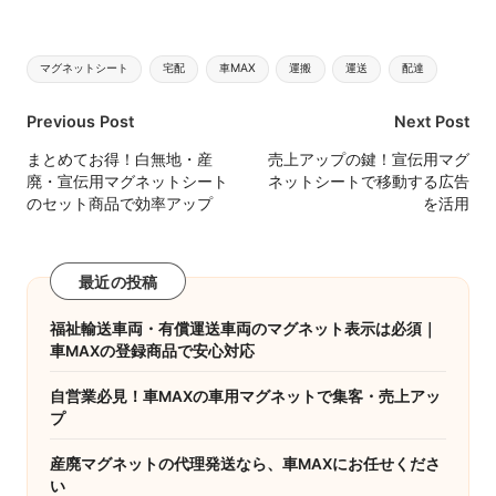
Tags:
マグネットシート
宅配
車MAX
運搬
運送
配達
Post
Previous Post
Next Post
navigation
まとめてお得！白無地・産
売上アップの鍵！宣伝用マグ
廃・宣伝用マグネットシート
ネットシートで移動する広告
のセット商品で効率アップ
を活用
最近の投稿
福祉輸送車両・有償運送車両のマグネット表示は必須｜
車MAXの登録商品で安心対応
自営業必見！車MAXの車用マグネットで集客・売上アッ
プ
産廃マグネットの代理発送なら、車MAXにお任せくださ
い