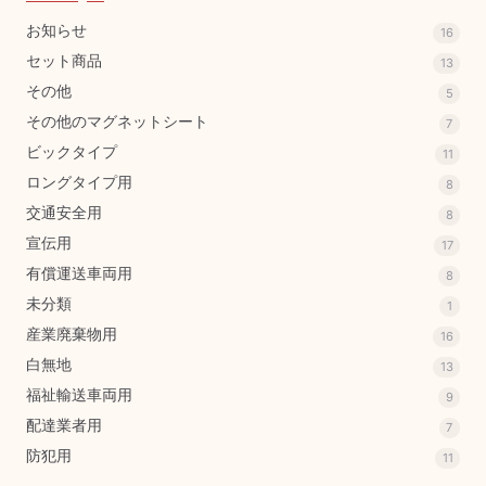
お知らせ
16
セット商品
13
その他
5
その他のマグネットシート
7
ビックタイプ
11
ロングタイプ用
8
交通安全用
8
宣伝用
17
有償運送車両用
8
未分類
1
産業廃棄物用
16
白無地
13
福祉輸送車両用
9
配達業者用
7
防犯用
11