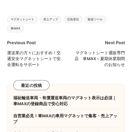
Tags:
マグネットシート
売上アップ
広告宣伝
販促ツール
車MAX
Post
Previous Post
Next Post
navigation
運送業の方々におすすめ！交
マグネットシート通販専門
通安全マグネットシートで安
店 車MAX～夏期休業期間
全運転をサポート
のお知らせ
最近の投稿
福祉輸送車両・有償運送車両のマグネット表示は必須｜
車MAXの登録商品で安心対応
自営業必見！車MAXの車用マグネットで集客・売上アッ
プ