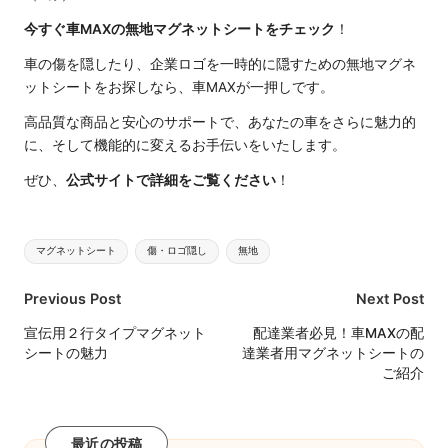
今すぐ車MAXの無地マグネットシートをチェック
！
車の傷を隠したり、企業ロゴを一時的に隠すための無地マグネ
ットシートをお探しなら、車MAXが一押しです。
高品質な商品と安心のサポートで、あなたの車をさらに魅力的
に、そして機能的に変えるお手伝いをいたします。
ぜひ、
公式サイトで詳細をご覧ください
！
Tags:
マグネットシート
傷・ロゴ隠し
無地
Post
Previous Post
Next Post
navigation
宣伝用２行タイプマグネット
配達業者必見！車MAXの配
シートの魅力
達業者用マグネットシートの
ご紹介
最近の投稿