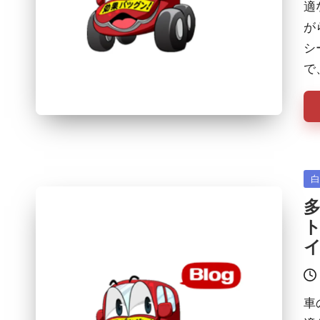
適
が
シ
で
Po
in
車