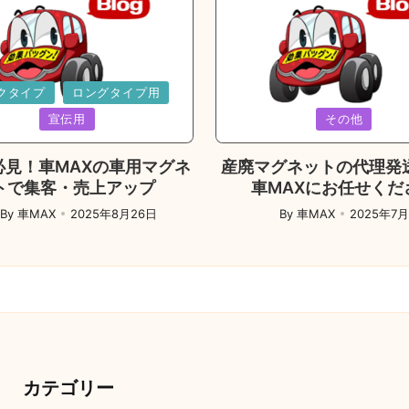
d
クタイプ
ロングタイプ用
Posted
宣伝用
その他
in
必見！車MAXの車用マグネ
産廃マグネットの代理発
トで集客・売上アップ
車MAXにお任せくだ
By
車MAX
2025年8月26日
By
車MAX
2025年7
ed
Posted
by
カテゴリー