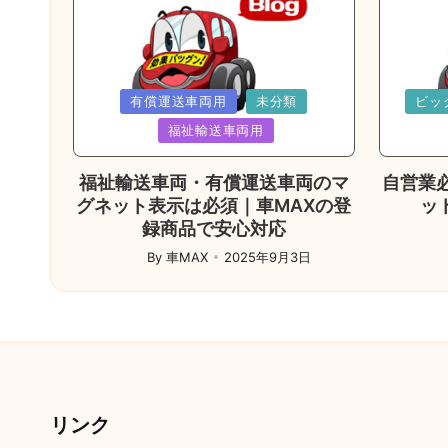
ジ
送
り
Posted
Poste
有償運送車両用
未分類
ビッ
in
in
福祉輸送車両用
福祉輸送車両・有償運送車両のマ
自営業
グネット表示は必須｜車MAXの登
ッ
録商品で安心対応
Post
by
By
車MAX
2025年9月3日
Posted
by
リンク