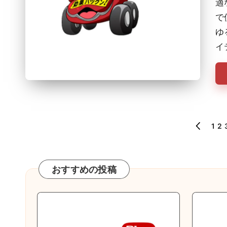
適
で
ゆ
イ
投
1
2
PREVIOU
PAGE
稿
の
おすすめの投稿
ペ
ー