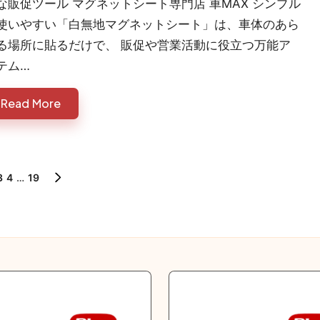
な販促ツール マグネットシート専門店 車MAX シンプル
使いやすい「白無地マグネットシート」は、車体のあら
る場所に貼るだけで、 販促や営業活動に役立つ万能ア
テム…
Read More
3
4
…
19
S
NEXT
PAGE