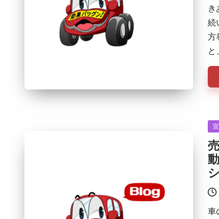
き
続
方
と
Po
in
車