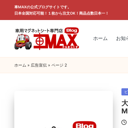
車MAXの公式ブログサイトです。
日本全国対応可能！１枚から注文OK！商品点数日本一！
ホーム
お知
ホーム
»
広告宣伝
»
ページ 2
Po
in
M