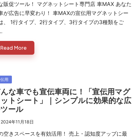
な販促ツール！ マグネットシート専門店 車MAX あなた
車が広告に早変わり！ 車MAXの宣伝用マグネットシー
は、 1行タイプ、2行タイプ、3行タイプの3種類をご
…
Read More
sted
宣伝用
どんな車でも宣伝車両に！「宣伝用マグ
ネットシート」｜シンプルに効果的な広
告ツール
2024年11月18日
の空きスペースを有効活用！ 売上・認知度アップに最