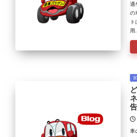
適
の
ト
用
Po
in
車