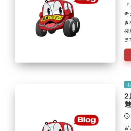
「
考
き
抜
ま
Po
in
皆