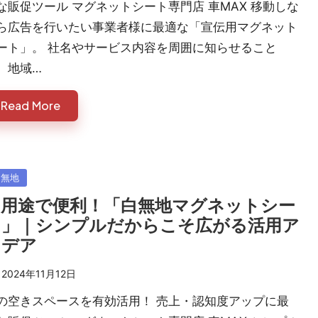
な販促ツール マグネットシート専門店 車MAX 移動しな
ら広告を行いたい事業者様に最適な「宣伝用マグネット
ート」。 社名やサービス内容を周囲に知らせること
、地域…
Read More
sted
白無地
多用途で便利！「白無地マグネットシー
ト」｜シンプルだからこそ広がる活用ア
イデア
2024年11月12日
の空きスペースを有効活用！ 売上・認知度アップに最