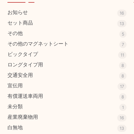
お知らせ
16
セット商品
13
その他
5
その他のマグネットシート
7
ビックタイプ
11
ロングタイプ用
8
交通安全用
8
宣伝用
17
有償運送車両用
8
未分類
1
産業廃棄物用
16
白無地
13