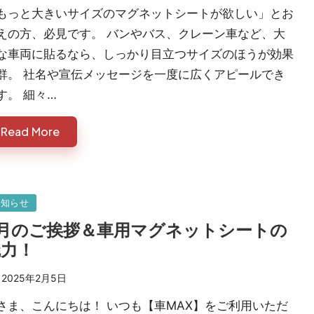
もっと大きいサイズのマグネットシートが欲しい」とお
えの方、必見です。 バンやバス、クレーン車など、大
な車両に貼るなら、しっかり目立つサイズのほうが効果
群。 社名や宣伝メッセージを一度に広くアピールでき
す。 細々…
Read More
sted
お知らせ
2月のご挨拶＆車用マグネットシートの
魅力！
2025年2月5日
さま、こんにちは！ いつも【車MAX】をご利用いただ