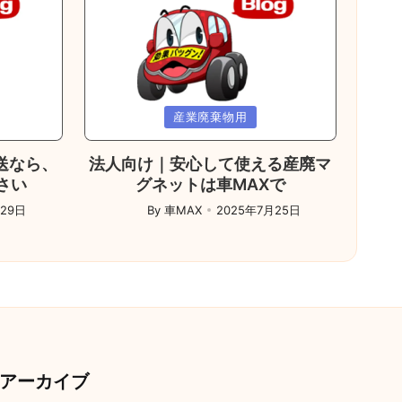
Posted
産業廃棄物用
in
送なら、
法人向け｜安心して使える産廃マ
さい
グネットは車MAXで
月29日
By
車MAX
2025年7月25日
Posted
by
アーカイブ