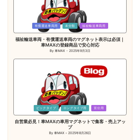
Posted
有償運送車両用
未分類
福祉輸送車両用
in
福祉輸送車両・有償運送車両のマグネット表示は必須｜
車MAXの登録商品で安心対応
By
車MAX
2025年9月3日
Posted
by
Posted
ビックタイプ
ロングタイプ用
宣伝用
in
自営業必見！車MAXの車用マグネットで集客・売上アッ
プ
By
車MAX
2025年8月26日
Posted
by