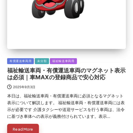
Posted
有償運送車両用
未分類
福祉輸送車両用
in
福祉輸送車両・有償運送車両のマグネット表示
は必須｜車MAXの登録商品で安心対応
2025年9月3日
本日は、福祉輸送車両・有償運送車両に必須となるマグネット
表示について解説します。 福祉輸送車両・有償運送車両には表
示が必要です 介護タクシーや送迎サービスを行う車両は、法令
に基づき車体への表示が義務付けられています。表示…
Read More