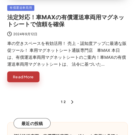
Posted
有償運送車両用
in
法定対応！車MAXの有償運送車両用マグネッ
トシートで信頼を確保
2024年9月12日
車の空きスペースを有効活用！ 売上・認知度アップに最適な販
促ツール！ 車用マグネットシート通販専門店 車MAX 本日
は、有償運送車両用マグネットシートのご案内！車MAXの有償
運送車両用マグネットシートは、 法令に基づいた…
Read More
投
1
2
NEXT
PAGE
稿
の
最近の投稿
ペ