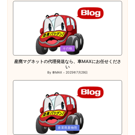
Posted
その他
in
産廃マグネットの代理発送なら、車MAXにお任せくださ
い
By
車MAX
2025年7月29日
Posted
by
Posted
産業廃棄物用
in