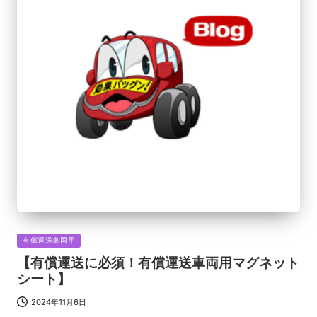
Posted
有償運送車両用
in
【有償運送に必須！有償運送車両用マグネット
シート】
2024年11月6日