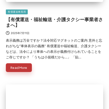
Posted
有償運送車両用
in
【有償運送・福祉輸送・介護タクシー事業者さ
まへ】
2025年7月11日
表示義務は万全ですか？法令対応マグネットのご案内 意外と忘
れがちな“車体表示の義務” 有償運送や福祉輸送、介護タクシー
などは、法令により車体への表示が義務付けられていることを
ご存じですか？ 「うちは小規模だから…」 「貼…
Read More