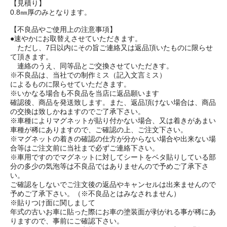
【見積り】
0.8㎜厚のみとなります。
【不良品やご使用上の注意事項】
●速やかにお取替えさせていただきます。
ただし、7日以内にその旨ご連絡又は返品頂いたものに限らせ
て頂きます。
連絡のうえ、同等品とご交換させていただきす。
※不良品は、当社での制作ミス（記入文言ミス）
によるものに限らせていただきます。
※いかなる場合も不良品を当店に返品願います
確認後、商品を発送致します。また、返品頂けない場合は、商品
の交換は致しかねますのでご了承下さい。
※車種によりマグネットが貼り付かない場合、又は着きがあまい
車種が稀にありますので、ご確認の上、ご注文下さい。
※マグネットの着きの確認の仕方が分からない場合や出来ない場
合等はご注文前に当社まで必ずご連絡下さい。
※車用ですのでマグネットに対してシートをベタ貼りしている部
分の多少の気泡等は不良品ではありませんので予めご了承下さ
い。
ご確認をしないでご注文後の返品やキャンセルは出来ませんので
予めご了承下さい。（※不良品とはみなされません）
※貼りつけ面に関しまして
年式の古いお車に貼った際にお車の塗装面が剥がれる事が稀にあ
りますので、事前にご確認下さい。