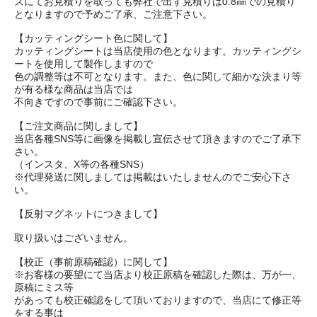
ズにてお見積りを取っても弊社で出す見積りは0.8㎜での見積り
となりますので予めご了承、ご注意下さい。
【カッティングシート色に関して】
カッティングシートは当店使用の色となります。カッティングシ
ートを使用して製作しますので
色の調整等は不可となります。また、色に関して細かな決まり等
が有る様な商品は当店では
不向きですので事前にご確認下さい。
【ご注文商品に関しまして】
当店各種SNS等に画像を掲載し宣伝させて頂きますのでご了承下
さい。
（インスタ、X等の各種SNS）
※代理発送に関しましては掲載はいたしませんのでご安心下さ
い。
【反射マグネットにつきまして】
取り扱いはございません。
【校正（事前原稿確認）に関して】
※お客様の要望にて当店より校正原稿を確認した際は、万が一、
原稿にミス等
があっても校正確認をして頂いておりますので、当店にて修正等
をする事は