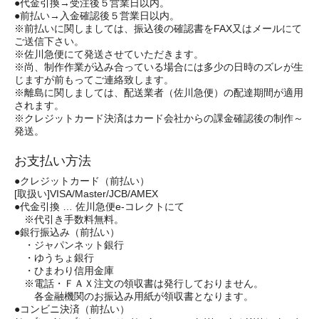
●代金引換→受注後５営業日以内。
●前払い→入金確認後５営業日以内。
※前払いに関しましては、振込後の確認書をFAX又はメールにて
ご送信下さい。
※佐川急便にて発送させていただきます。
※尚、制作作業が込み合っている場合には多少の日時のズレが生
じますが前もってご連絡致します。
※離島に関しましては、配送業者（佐川急便）の配達期間が適用
されます。
※クレジットカード決済はカード会社からの課金確認後の制作～
発送。
お支払い方法
●クレジットカード（前払い）
[取扱い]VISA/Master/JCB/AMEX
●代金引換 … 佐川急便e-コレクトにて
※代引き手数料無料。
●銀行振込み（前払い）
・ジャパンネット銀行
・ゆうちょ銀行
・ひまわり信用金庫
※電話・ＦＡＸ注文の領収書は発行しておりません。
各金融機関のお振込み用紙が領収書となります。
●コンビニ決済（前払い）