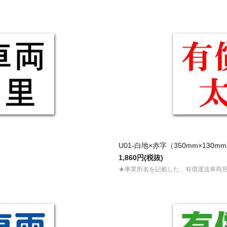
U01-白地×赤字（350mm×130m
1,860円(税抜)
★事業所名を記載した、有償運送車両