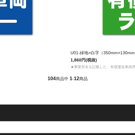
U01-緑地×白字（350mm×130m
1,860円(税抜)
★事業所名を記載した、有償運送車両
104
1
12
商品中
-
商品