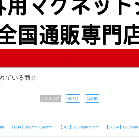
されている商品
おすすめ順
価格順
新着順
mm
【U04】550mm×160mm
【U05】130mm×70mm
【U06-A】600mm×