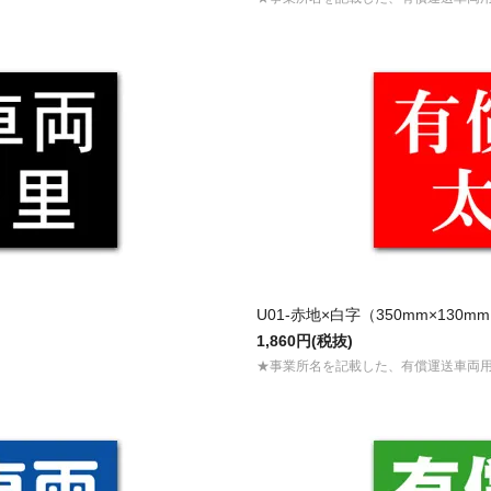
U01-赤地×白字（350mm×130m
1,860円(税抜)
★事業所名を記載した、有償運送車両