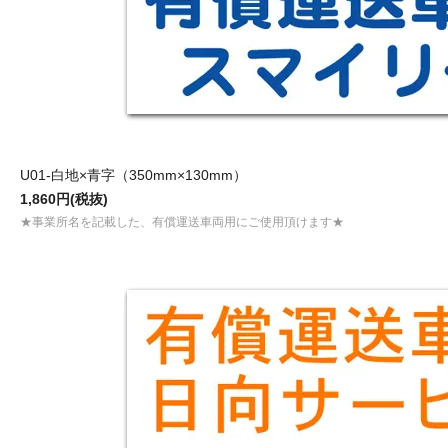
U01-白地×青字（350mm×130mm）
1,860円(税抜)
★事業所名を記載した、有償運送車両用にご使用頂けます★