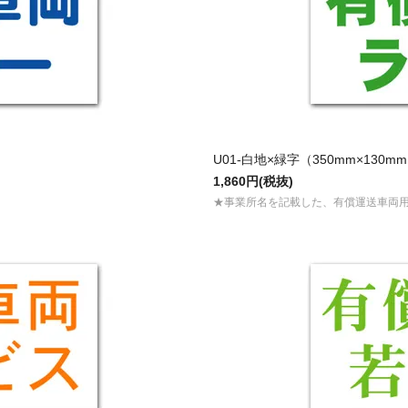
U01-白地×緑字（350mm×130m
1,860円(税抜)
★事業所名を記載した、有償運送車両