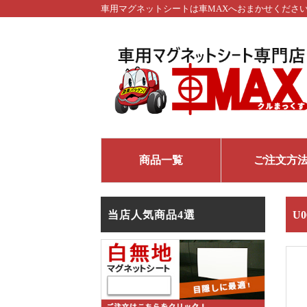
車用マグネットシートは車MAXへおまかせくださ
商品一覧
ご注文方
当店人気商品4選
U