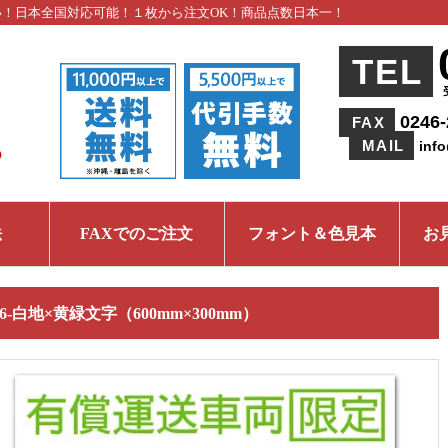
い！日本全国対応可能！１枚から注文OK！商品点数日本一！
TEL
0246-
FAX
MAIL
inf
法
FAXでのご注文
フォント＆色見本
お
06-白地×黄緑文字（600mm×300mm）