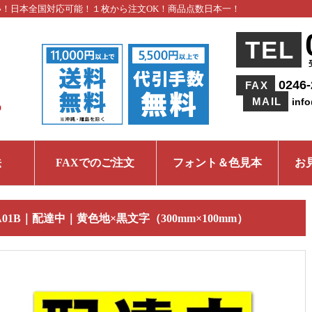
い！日本全国対応可能！１枚から注文OK！商品点数日本一！
TEL
0246-
FAX
MAIL
inf
法
FAXでのご注文
フォント＆色見本
お
A01B｜配達中｜黄色地×黒文字（300mm×100mm）