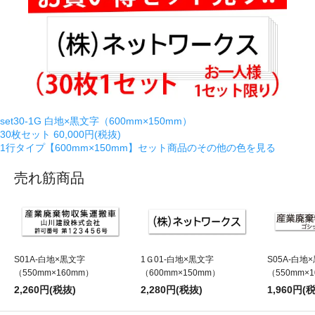
set30-1G 白地×黒文字（600mm×150mm）
30枚セット
60,000円(税抜)
1行タイプ【600mm×150mm】セット商品のその他の色を見る
売れ筋商品
S01A-白地×黒文字
1Ｇ01-白地×黒文字
S05A-白地
（550mm×160mm）
（600mm×150mm）
（550mm×
2,260円(税抜)
2,280円(税抜)
1,960円(