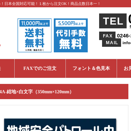
い！日本全国対応可能！１枚から注文OK！商品点数日本一！
TEL
0246-
FAX
MAIL
inf
法
FAXでのご注文
フォント＆色見本
お
04A-紺地×白文字（350mm×120mm）