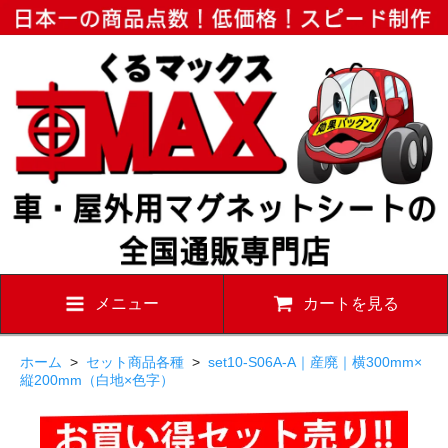
メニュー
カートを見る
ホーム
>
セット商品各種
>
set10-S06A-A｜産廃｜横300mm×
縦200mm（白地×色字）