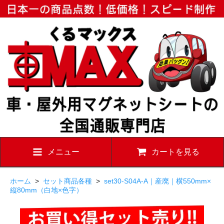
メニュー
カートを見る
ホーム
>
セット商品各種
>
set30-S04A-A｜産廃｜横550mm×
縦80mm（白地×色字）