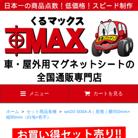
メニュー
カートを見る
ホーム
>
セット商品各種
>
set20-S04A-A｜産廃｜横550mm×
縦80mm（白地×色字）