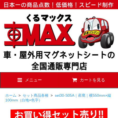
メニュー
カートを見る
ホーム
>
セット商品各種
>
set30-S05A｜産廃｜横550mm×縦
100mm（白地×色字）