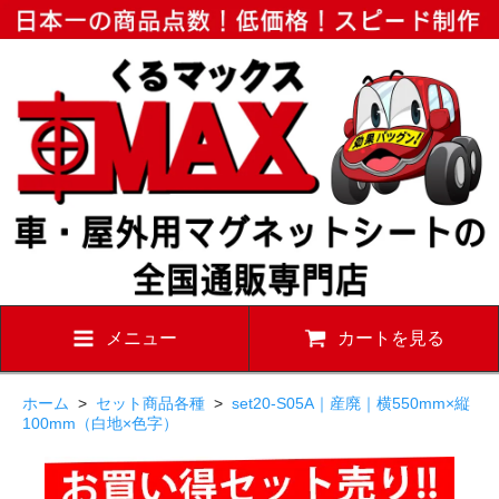
メニュー
カートを見る
ホーム
>
セット商品各種
>
set20-S05A｜産廃｜横550mm×縦
100mm（白地×色字）