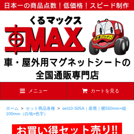
メニュー
カートを見る
ホーム
>
セット商品各種
>
set10-S05A｜産廃｜横550mm×縦
100mm（白地×色字）