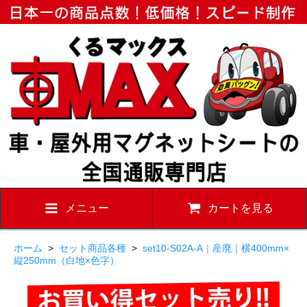
メニュー
カートを見る
ホーム
>
セット商品各種
>
set10-S02A-A｜産廃｜横400mm×
縦250mm（白地×色字）