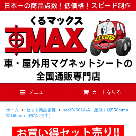
メニュー
カートを見る
ホーム
>
セット商品各種
>
set20-S01A-A｜産廃｜横550mm×
縦160mm（白地×色字）