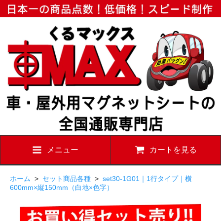
メニュー
カートを見る
ホーム
>
セット商品各種
>
set30-1G01｜1行タイプ｜横
600mm×縦150mm（白地×色字）