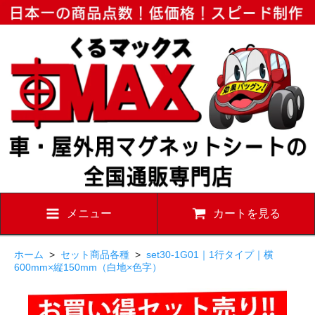
メニュー
カートを見る
ホーム
>
セット商品各種
>
set30-1G01｜1行タイプ｜横
600mm×縦150mm（白地×色字）