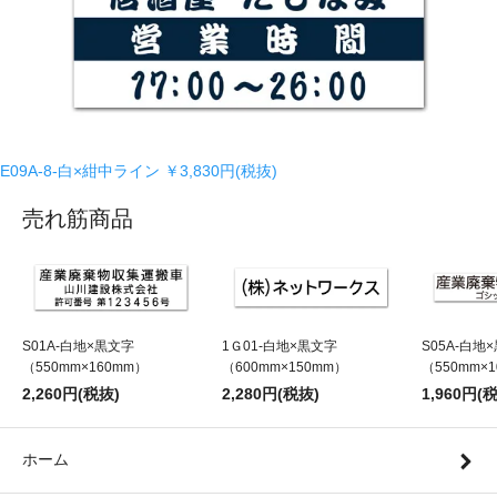
E09A-8-白×紺中ライン
￥3,830円(税抜)
売れ筋商品
S01A-白地×黒文字
1Ｇ01-白地×黒文字
S05A-白地
（550mm×160mm）
（600mm×150mm）
（550mm×
2,260円(税抜)
2,280円(税抜)
1,960円(
ホーム