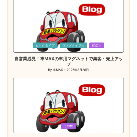
Posted
ビックタイプ
ロングタイプ用
宣伝用
in
自営業必見！車MAXの車用マグネットで集客・売上アッ
プ
By
車MAX
2025年8月26日
Posted
by
Posted
その他
in