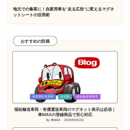
地元での集客に！自家用車を“走る広告”に変えるマグネ
ットシートの活用術
おすすめの投稿
Posted
有償運送車両用
未分類
福祉輸送車両用
in
福祉輸送車両・有償運送車両のマグネット表示は必須｜
車MAXの登録商品で安心対応
By
車MAX
2025年9月3日
Posted
by