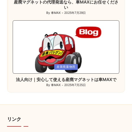
産廃マグネットの代理発送なら、車MAXにお任せくださ
い
By
車MAX
2025年7月29日
Posted
by
Posted
産業廃棄物用
in
法人向け｜安心して使える産廃マグネットは車MAXで
By
車MAX
2025年7月25日
Posted
by
リンク