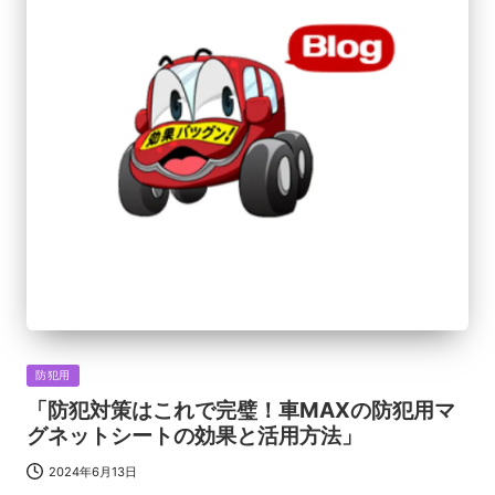
Posted
防犯用
in
「防犯対策はこれで完璧！車MAXの防犯用マ
グネットシートの効果と活用方法」
2024年6月13日