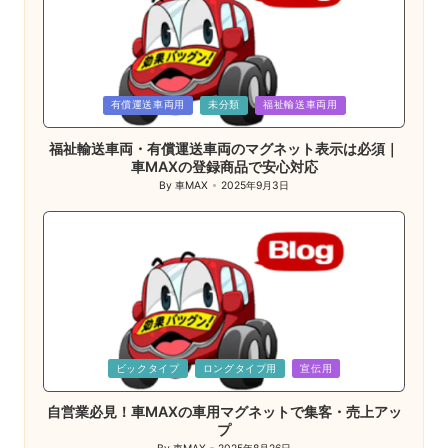
Posted
有償運送車両用
未分類
福祉輸送車両用
in
福祉輸送車両・有償運送車両のマグネット表示は必須｜
車MAXの登録商品で安心対応
By
車MAX
2025年9月3日
Posted
by
Posted
ビックタイプ
ロングタイプ用
宣伝用
in
自営業必見！車MAXの車用マグネットで集客・売上アッ
プ