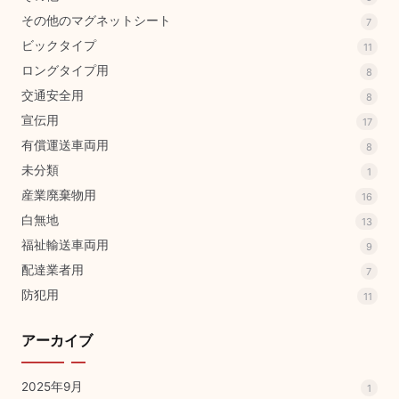
その他のマグネットシート
7
ビックタイプ
11
ロングタイプ用
8
交通安全用
8
宣伝用
17
有償運送車両用
8
未分類
1
産業廃棄物用
16
白無地
13
福祉輸送車両用
9
配達業者用
7
防犯用
11
アーカイブ
2025年9月
1