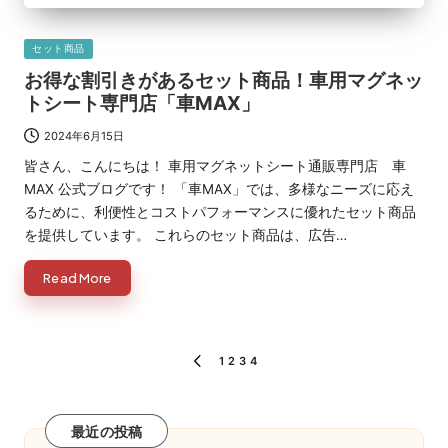
Posted
セット商品
in
お得な割引きがあるセット商品！車用マグネッ
トシート専門店「車MAX」
2024年6月15日
皆さん、こんにちは！ 車用マグネットシート通販専門店 車
MAX 公式ブログです！ 「車MAX」では、多様なニーズに応え
るために、利便性とコストパフォーマンスに優れたセット商品
を提供しています。 これらのセット商品は、広告…
Read More
投
1
2
3
4
PREVIOUS
PAGE
稿
の
最近の投稿