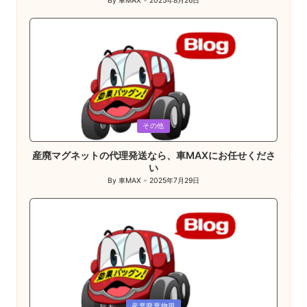
By
車MAX
2025年8月26日
Posted
by
Posted
その他
in
産廃マグネットの代理発送なら、車MAXにお任せくださ
い
By
車MAX
2025年7月29日
Posted
by
Posted
産業廃棄物用