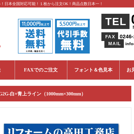
い！日本全国対応可能！１枚から注文OK！商品点数日本一！
TEL
0246-
FAX
MAIL
inf
法
FAXでのご注文
フォント＆色見本
お
IG2G-白×青上ライン（1000mm×300mm）