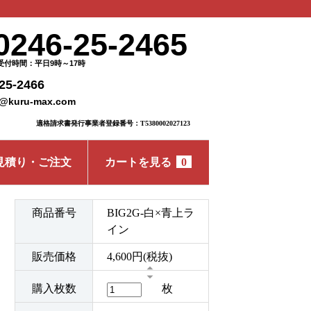
0246-25-2465
受付時間：平日9時～17時
25-2466
o@kuru-max.com
適格請求書発行事業者登録番号：T5380002027123
見積り・ご注文
カートを見る
0
商品番号
BIG2G-白×青上ラ
イン
販売価格
4,600円(税抜)
購入枚数
枚