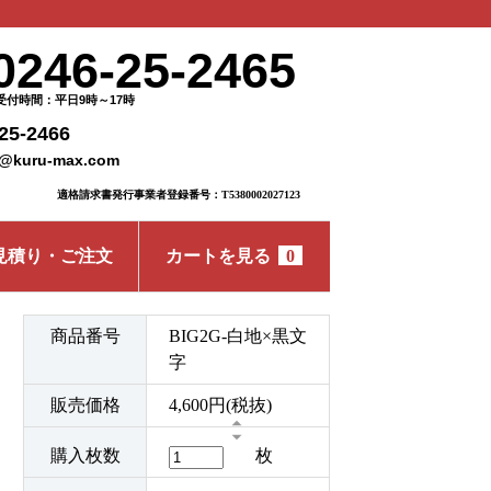
0246-25-2465
受付時間：平日9時～17時
25-2466
o@kuru-max.com
適格請求書発行事業者登録番号：T5380002027123
見積り・ご注文
カートを見る
0
商品番号
BIG2G-白地×黒文
字
販売価格
4,600円(税抜)
購入枚数
枚