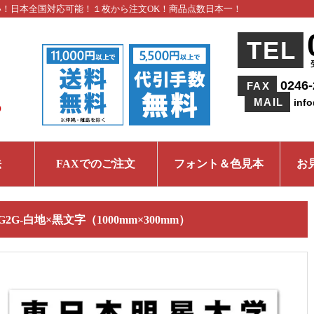
い！日本全国対応可能！１枚から注文OK！商品点数日本一！
TEL
0246-
FAX
MAIL
inf
法
FAXでのご注文
フォント＆色見本
お
IG2G-白地×黒文字（1000mm×300mm）