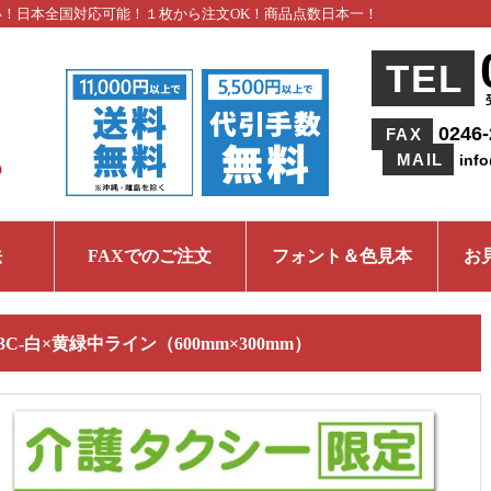
い！日本全国対応可能！１枚から注文OK！商品点数日本一！
TEL
0246-
FAX
MAIL
inf
法
FAXでのご注文
フォント＆色見本
お
03C-白×黄緑中ライン（600mm×300mm）