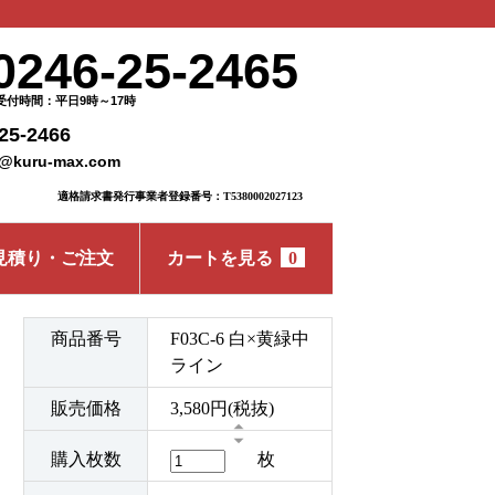
0246-25-2465
受付時間：平日9時～17時
25-2466
o@kuru-max.com
適格請求書発行事業者登録番号：T5380002027123
見積り・ご注文
カートを見る
0
商品番号
F03C-6 白×黄緑中
ライン
販売価格
3,580円(税抜)
購入枚数
枚