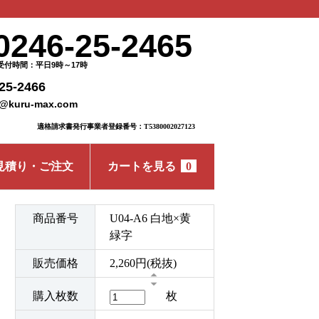
0246-25-2465
受付時間：平日9時～17時
25-2466
o@kuru-max.com
適格請求書発行事業者登録番号：T5380002027123
見積り・ご注文
カートを見る
0
商品番号
U04-A6 白地×黄
緑字
販売価格
2,260円(税抜)
購入枚数
枚