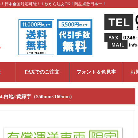
い！日本全国対応可能！１枚から注文OK！商品点数日本一！
TEL
0246-
FAX
MAIL
inf
法
FAXでのご注文
フォント＆色見本
お
04-白地×黄緑字（550mm×160mm）