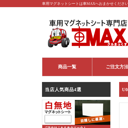
車用マグネットシートは車MAXへおまかせくださ
商品一覧
ご注文方
当店人気商品4選
U