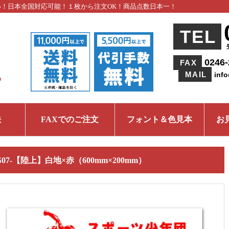
い！日本全国対応可能！１枚から注文OK！商品点数日本一！
TEL
0246-
FAX
MAIL
inf
法
FAXでのご注文
フォント＆色見本
お
S07-【陸上】白地×赤（600mm×200mm）