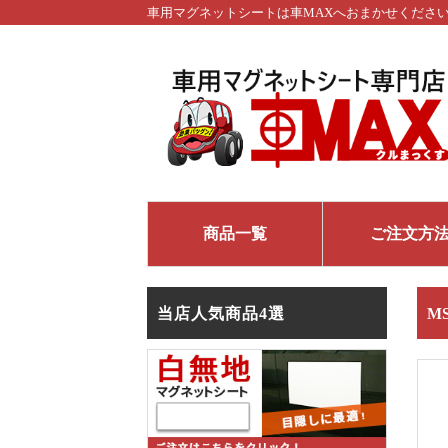
車用マグネットシートは車MAXへおまかせくださ
商品一覧
ご注文方
当店人気商品4選
M