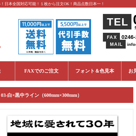
い！日本全国対応可能！１枚から注文OK！商品点数日本一！
TEL
0246-
FAX
MAIL
inf
法
FAXでのご注文
フォント＆色見本
お
Ｇ03-白×黒中ライン（600mm×300mm）