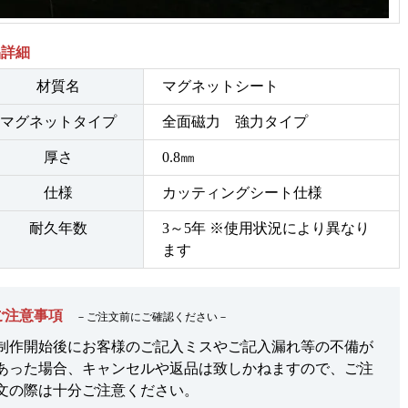
品詳細
材質名
マグネットシート
マグネットタイプ
全面磁力 強力タイプ
厚さ
0.8㎜
仕様
カッティングシート仕様
耐久年数
3～5年 ※使用状況により異なり
ます
ご注意事項
－ご注文前にご確認ください－
制作開始後にお客様のご記入ミスやご記入漏れ等の不備が
あった場合、キャンセルや返品は致しかねますので、ご注
文の際は十分ご注意ください。