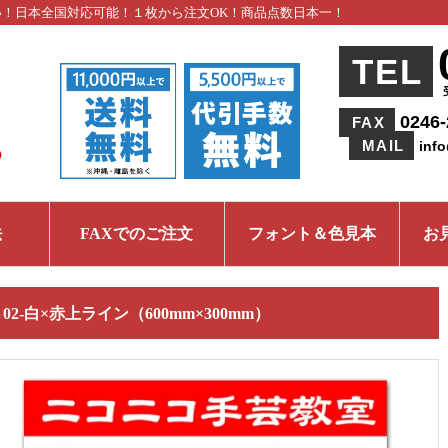
い！日本全国対応可能！１枚から注文OK！商品点数日本一！
TEL
0246-
FAX
MAIL
inf
法
FAXでのご注文
フォント＆色見本
お
Ｇ02-白×赤上ライン（600mm×300mm）