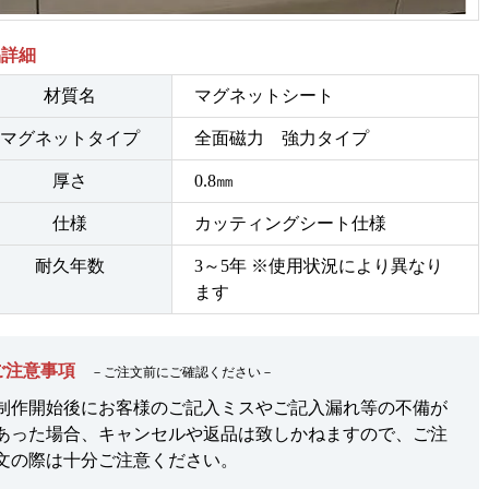
品詳細
材質名
マグネットシート
マグネットタイプ
全面磁力 強力タイプ
厚さ
0.8㎜
仕様
カッティングシート仕様
耐久年数
3～5年 ※使用状況により異なり
ます
ご注意事項
－ご注文前にご確認ください－
制作開始後にお客様のご記入ミスやご記入漏れ等の不備が
あった場合、キャンセルや返品は致しかねますので、ご注
文の際は十分ご注意ください。