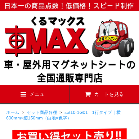
メニュー
カートを見る
ホーム
>
セット商品各種
>
set10-1G01｜1行タイプ｜横
600mm×縦150mm（白地×色字）