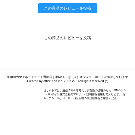
この商品のレビューを投稿
この商品のレビューを投稿
「車用強力マグネットシート通販店｜車MAX」は（有）オフィス・ポートが運営しています。
Created by office-port,inc. 2002-2021All rights reserved.(c)
当サイトでは、通信情報の暗号化と実在性の証明のため、GMOグロ
ーバルサイン株式会社のSSLサーバ証明書を使用しております。 セ
キュアシールより、サーバ証明書の検証結果をご確認ください。