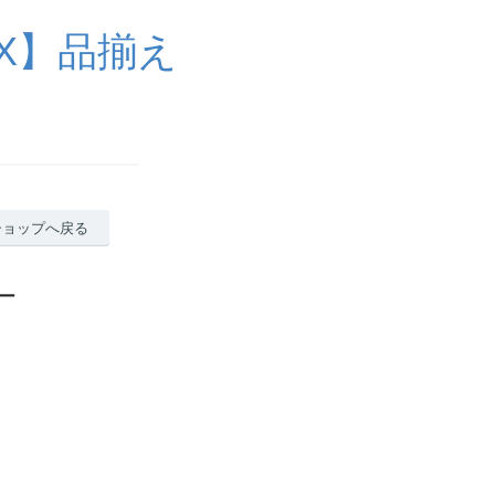
X】品揃え
ショップへ戻る
ー