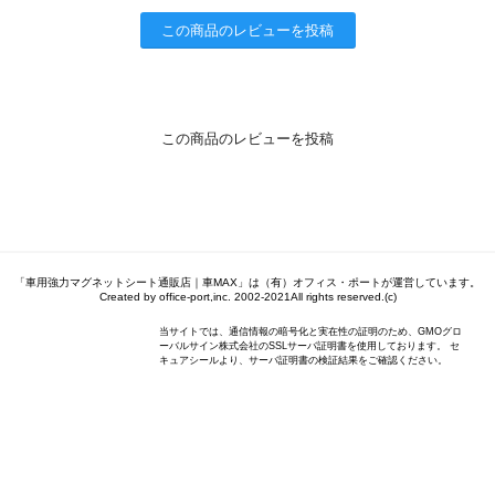
この商品のレビューを投稿
この商品のレビューを投稿
「車用強力マグネットシート通販店｜車MAX」は（有）オフィス・ポートが運営しています。
Created by office-port,inc. 2002-2021All rights reserved.(c)
当サイトでは、通信情報の暗号化と実在性の証明のため、GMOグロ
ーバルサイン株式会社のSSLサーバ証明書を使用しております。 セ
キュアシールより、サーバ証明書の検証結果をご確認ください。