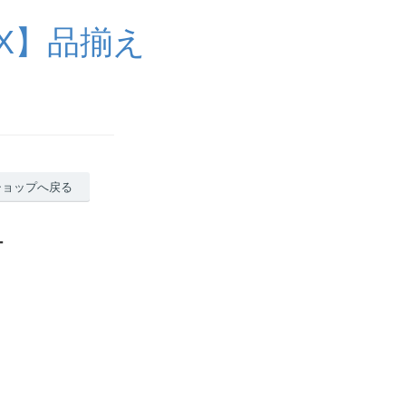
X】品揃え
ショップへ戻る
ー