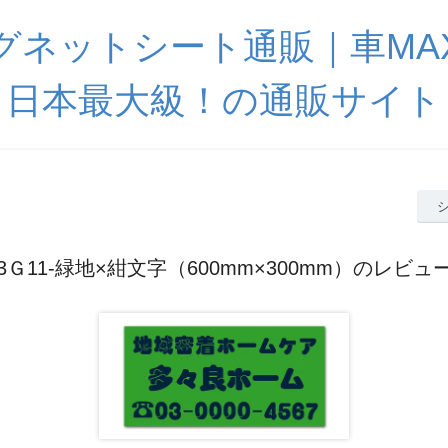
グネットシート通販｜車MA
日本最大級！の通販サイト
3Ｇ11-緑地×紺文字（600mm×300mm）のレビュ