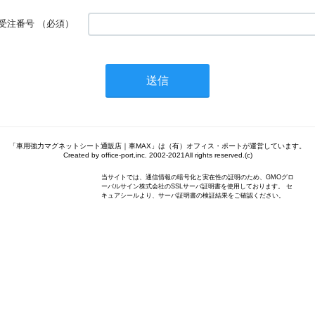
受注番号
（必須）
「車用強力マグネットシート通販店｜車MAX」は（有）オフィス・ポートが運営しています。
Created by office-port,inc. 2002-2021All rights reserved.(c)
当サイトでは、通信情報の暗号化と実在性の証明のため、GMOグロ
ーバルサイン株式会社のSSLサーバ証明書を使用しております。 セ
キュアシールより、サーバ証明書の検証結果をご確認ください。