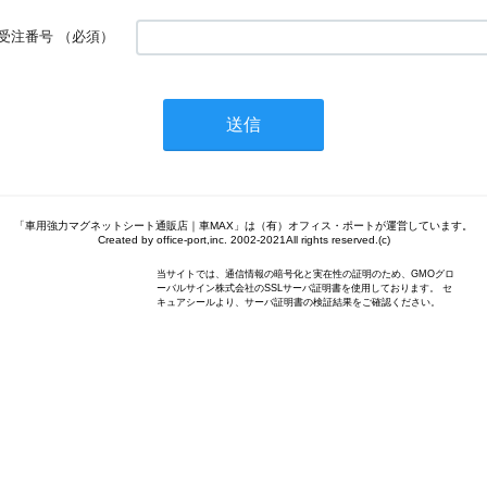
受注番号
（必須）
「車用強力マグネットシート通販店｜車MAX」は（有）オフィス・ポートが運営しています。
Created by office-port,inc. 2002-2021All rights reserved.(c)
当サイトでは、通信情報の暗号化と実在性の証明のため、GMOグロ
ーバルサイン株式会社のSSLサーバ証明書を使用しております。 セ
キュアシールより、サーバ証明書の検証結果をご確認ください。