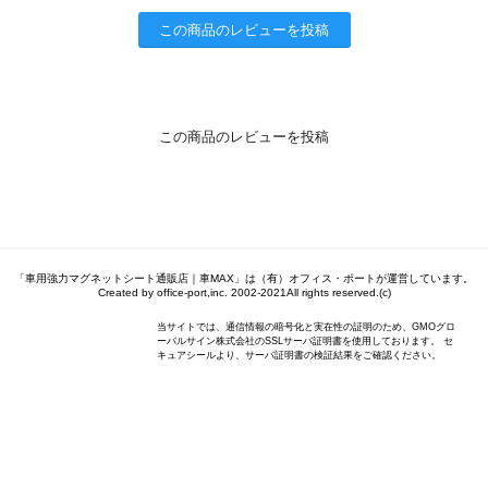
この商品のレビューを投稿
この商品のレビューを投稿
「車用強力マグネットシート通販店｜車MAX」は（有）オフィス・ポートが運営しています。
Created by office-port,inc. 2002-2021All rights reserved.(c)
当サイトでは、通信情報の暗号化と実在性の証明のため、GMOグロ
ーバルサイン株式会社のSSLサーバ証明書を使用しております。 セ
キュアシールより、サーバ証明書の検証結果をご確認ください。