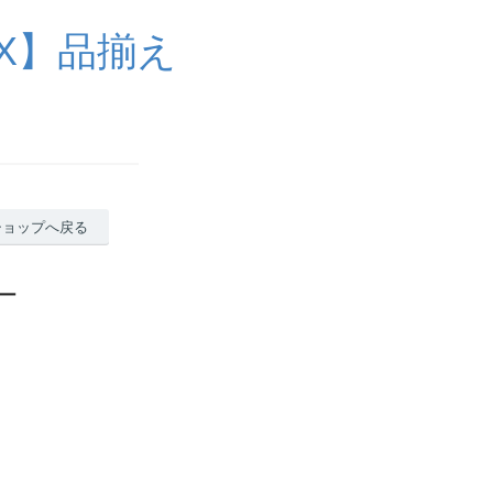
X】品揃え
ショップへ戻る
ー