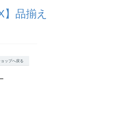
X】品揃え
ショップへ戻る
ー