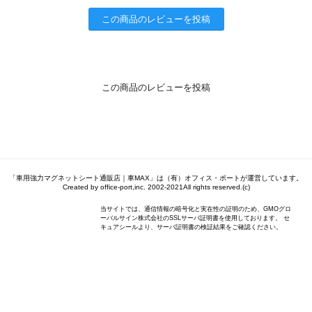
この商品のレビューを投稿
この商品のレビューを投稿
「車用強力マグネットシート通販店｜車MAX」は（有）オフィス・ポートが運営しています。
Created by office-port,inc. 2002-2021All rights reserved.(c)
当サイトでは、通信情報の暗号化と実在性の証明のため、GMOグロ
ーバルサイン株式会社のSSLサーバ証明書を使用しております。 セ
キュアシールより、サーバ証明書の検証結果をご確認ください。