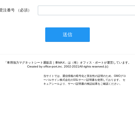
受注番号
（必須）
「車用強力マグネットシート通販店｜車MAX」は（有）オフィス・ポートが運営しています。
Created by office-port,inc. 2002-2021All rights reserved.(c)
当サイトでは、通信情報の暗号化と実在性の証明のため、GMOグロ
ーバルサイン株式会社のSSLサーバ証明書を使用しております。 セ
キュアシールより、サーバ証明書の検証結果をご確認ください。