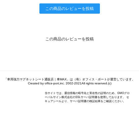
この商品のレビューを投稿
この商品のレビューを投稿
「車用強力マグネットシート通販店｜車MAX」は（有）オフィス・ポートが運営しています。
Created by office-port,inc. 2002-2021All rights reserved.(c)
当サイトでは、通信情報の暗号化と実在性の証明のため、GMOグロ
ーバルサイン株式会社のSSLサーバ証明書を使用しております。 セ
キュアシールより、サーバ証明書の検証結果をご確認ください。