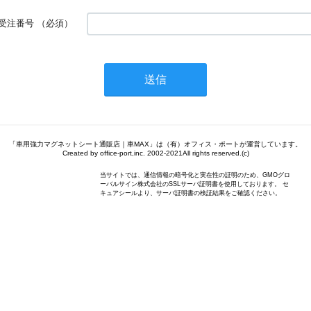
受注番号
（必須）
「車用強力マグネットシート通販店｜車MAX」は（有）オフィス・ポートが運営しています。
Created by office-port,inc. 2002-2021All rights reserved.(c)
当サイトでは、通信情報の暗号化と実在性の証明のため、GMOグロ
ーバルサイン株式会社のSSLサーバ証明書を使用しております。 セ
キュアシールより、サーバ証明書の検証結果をご確認ください。