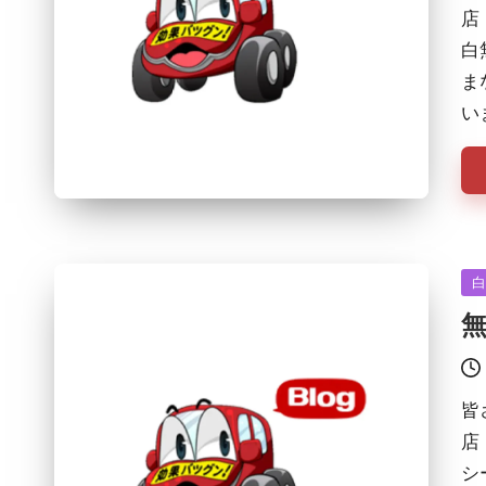
店
白
ま
い
Po
in
皆
店
シ