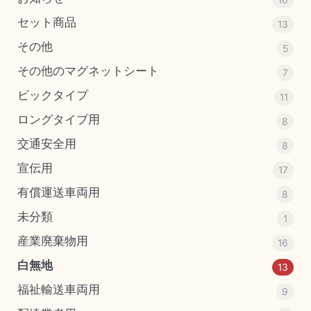
セット商品
13
その他
5
その他のマグネットシート
7
ビックタイプ
11
ロングタイプ用
8
交通安全用
8
宣伝用
17
有償運送車両用
8
未分類
1
産業廃棄物用
16
白無地
13
福祉輸送車両用
9