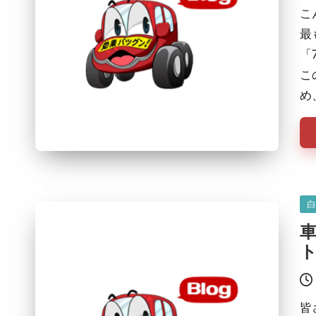
こ
最
「
こ
め
Po
in
ト
皆