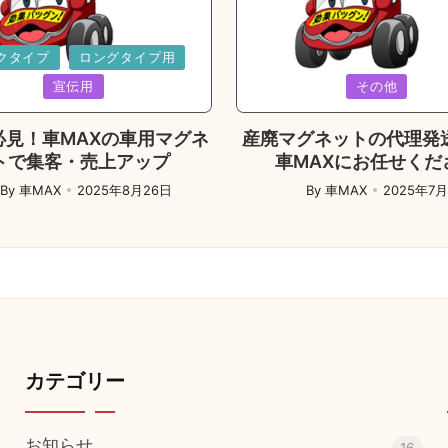
d
クタイプ
ロングタイプ用
Posted
宣伝用
その他
in
必見！車MAXの車用マグネ
産廃マグネットの代理発
トで集客・売上アップ
車MAXにお任せくだ
By
車MAX
2025年8月26日
By
車MAX
2025年7
ed
Posted
by
カテゴリー
お知らせ
16