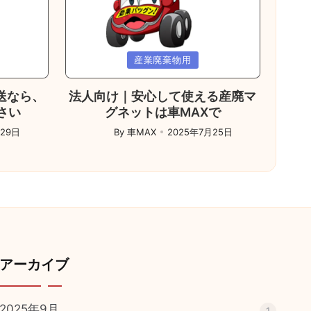
Posted
産業廃棄物用
in
送なら、
法人向け｜安心して使える産廃マ
さい
グネットは車MAXで
月29日
By
車MAX
2025年7月25日
Posted
by
アーカイブ
2025年9月
1