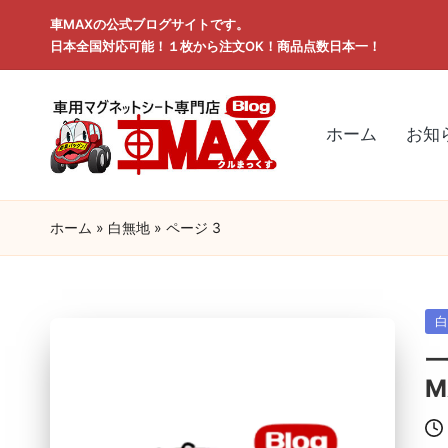
車MAXの公式ブログサイトです。
日本全国対応可能！１枚から注文OK！商品点数日本一！
ホーム
お知
ホーム
»
白無地
»
ページ 3
Po
in
M