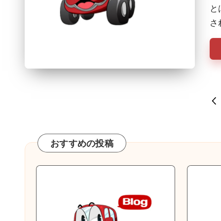
と
さ
投
PR
PA
稿
の
おすすめの投稿
ペ
ー
ジ