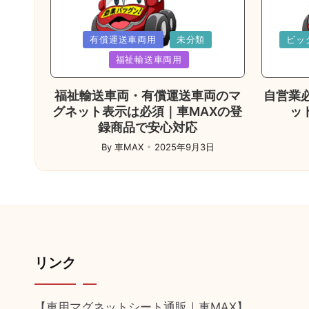
送
り
Posted
Poste
有償運送車両用
未分類
ビッ
in
in
福祉輸送車両用
福祉輸送車両・有償運送車両のマ
自営業
グネット表示は必須｜車MAXの登
ッ
録商品で安心対応
Post
by
By
車MAX
2025年9月3日
Posted
by
リンク
【車用マグネットシート通販｜車MAX】