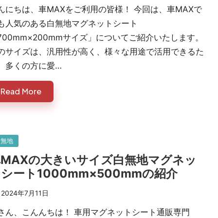
んにちは、車MAXをご利用の皆様！ 今回は、車MAXで
も人気のある白無地マグネットシート
700mm×200mmサイズ」についてご紹介いたします。
のサイズは、汎用性が高く、様々な用途で活用できるた
、多くの方に愛…
Read More
sted
白無地
車MAXの大きいサイズ白無地マグネッ
シート1000mm×500mmの紹介
2024年7月11日
さん、こんんちは！ 車用マグネットシート通販専門