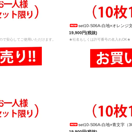
）
set10-S06A-白地×オレン
19,900円(税抜)
ので安心してご使用いただけます。
★社名もしくは許可番号の名入れOK★
set10-S06A-白地×青文字
19,900円(税抜)