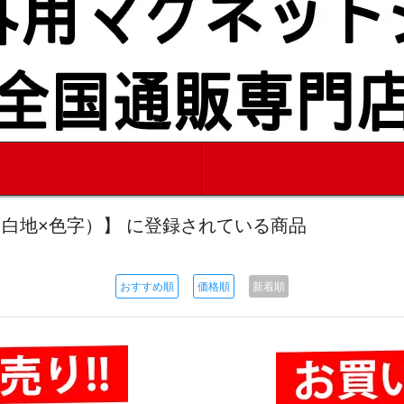
0mm（白地×色字）】 に登録されている商品
おすすめ順
価格順
新着順