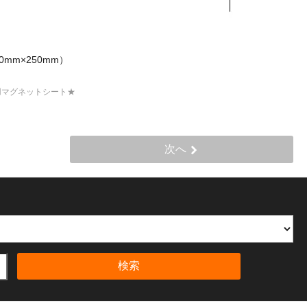
0mm×250mm）
用マグネットシート★
次へ
検索