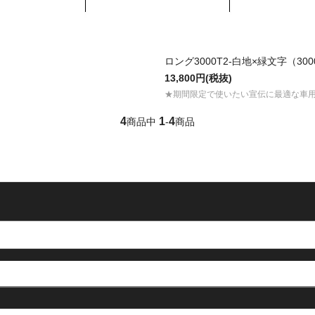
ロング3000T2-白地×緑文字（300
13,800円(税抜)
★期間限定で使いたい宣伝に最適な車
4
1
4
商品中
-
商品