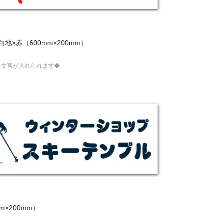
地×赤（600mm×200mm）
な文言が入れられます◆
m×200mm）