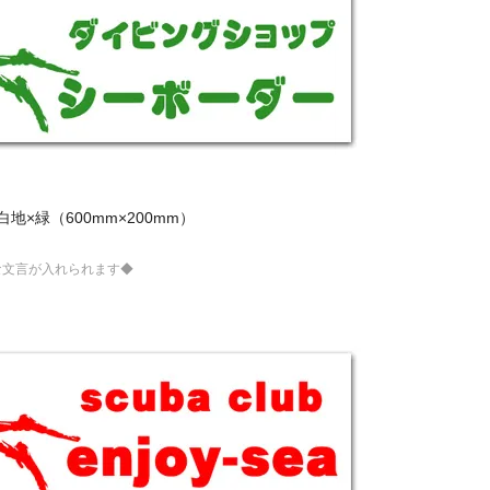
地×緑（600mm×200mm）
な文言が入れられます◆