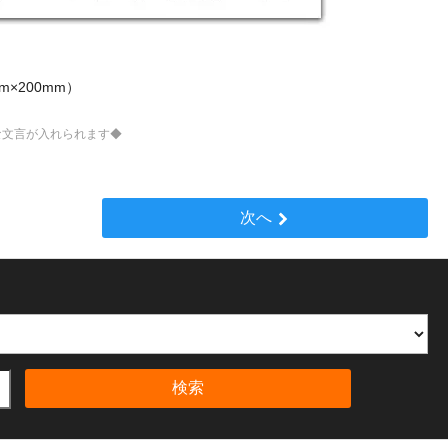
m×200mm）
な文言が入れられます◆
次へ
検索